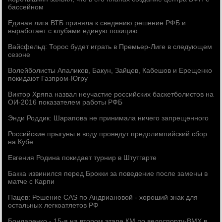
бассейном
Единая лига ВТБ приняла к сведению решение РФБ и
выработает с клубами единую позицию
Вайсфельд: Торос будет играть в Премьер-Лиге в следующем
сезоне
Волейболисты Апаликов, Бакун, Зайцев, Кабешов и Ерещенко
покидают Газпром-Югру
Виктор Хряпа назвал неучастие российских баскетболистов на
ОИ-2016 показателем работы РФБ
Энди Роддик: Шарапова не принимала ничего запрещенного
Российские прыгуны в воду проведут предолимпийский сбор
на Кубе
Евгения Родина покидает турнир в Штутгарте
Бакка извинился перед Брокки за поведение после замены в
матче с Карпи
Пацев: Решение CAS по Андриановой - хороший знак для
остальных легкоатлетов РФ
Бондаренко - 15-я на втором этапе КМ по велоспорту-BMX в