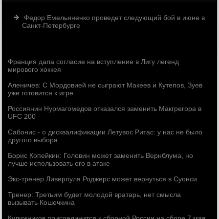
Федор Емельяненко проведет следующий бой в июне в
Санкт-Петербурге
Франция дала согласие на вступление в Лигу легенд
мирового хоккея
Аленичев: С Мордовией не сыграют Макеев и Кутепов, Зуев
уже готовится к игре
Россиянин Нурмагомедов отказался заменить Макгрегора в
UFC 200
Сабонис - о дисквалификации Летувос Ритас: у нас не было
другого выбора
Борис Копейкин: Головин может заменить Вернблума, но
лучше использовать его в атаке
Экс-тренер Ливерпуля Роджерс может вернуться в Суонси
Тренер: Третьим будет молодой вратарь, нет смысла
вызывать Кошечкина
Кулижников присоединится к сборной России на сборе 7 мая