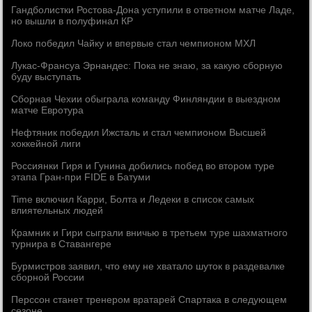
Гандболистки Ростова-Дона уступили в ответном матче Ладе,
но вышли в полуфинал КР
Локо победил Чайку и впервые стал чемпионом МХЛ
Лукас-Франсуа Эрнандес: Пока не знаю, за какую сборную
буду выступать
Сборная Чехии обыграла команду Финляндии в выездном
матче Евротура
Нефтяник победил Ижсталь и стал чемпионом Высшей
хоккейной лиги
Россиянки Гиря и Гунина добились побед во втором туре
этапа Гран-при FIDE в Батуми
Time включил Карри, Болта и Ледеки в список самых
влиятельных людей
Крамник и Гири сыграли вничью в третьем туре шахматного
турнира в Ставангере
Бурмистров заявил, что ему не хватало шуток в раздевалке
сборной России
Перссон станет тренером вратарей Спартака в следующем
сезоне