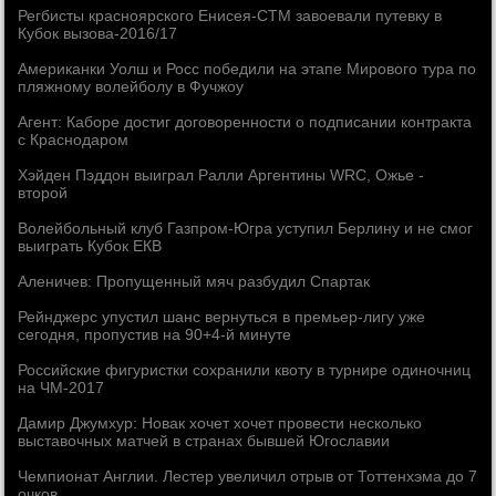
Регбисты красноярского Енисея-СТМ завоевали путевку в
Кубок вызова-2016/17
Американки Уолш и Росс победили на этапе Мирового тура по
пляжному волейболу в Фучжоу
Агент: Каборе достиг договоренности о подписании контракта
с Краснодаром
Хэйден Пэддон выиграл Ралли Аргентины WRC, Ожье -
второй
Волейбольный клуб Газпром-Югра уступил Берлину и не смог
выиграть Кубок ЕКВ
Аленичев: Пропущенный мяч разбудил Спартак
Рейнджерс упустил шанс вернуться в премьер-лигу уже
сегодня, пропустив на 90+4-й минуте
Российские фигуристки сохранили квоту в турнире одиночниц
на ЧМ-2017
Дамир Джумхур: Новак хочет хочет провести несколько
выставочных матчей в странах бывшей Югославии
Чемпионат Англии. Лестер увеличил отрыв от Тоттенхэма до 7
очков