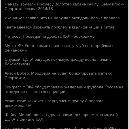
Фанаты вручили Промесу Золотого кабана как лучшему игроку
Спартака сезона-2014/15
Иконников заявил, что не нарушал антидопинговые правила
Квят надеется избежать проблем в квалификации в Китае
Фетисов: Проведение драфта КХЛ необходимо
Мутко: ФК Ростов имеет лицензию, у клуба нет проблем с
финансами
Слуцкий: ЦСКА ощущает сильную досаду после ничьи с
Локомотивом
Антон Бобер: Мордовия не будет бойкотировать матч со
Спартаком
Конгресс УЕФА обсудит заявку Федерации футбола Косова на
вхождение в состав ассоциации
Украинские хоккеисты вернулись в группу А первого
дивизиона ЧМ
Шойгу: Минобороны выделит время для просмотра матчей
ЦСКА в финале КХЛ
Калинская не вошла в окончательный состав сборной РФ на