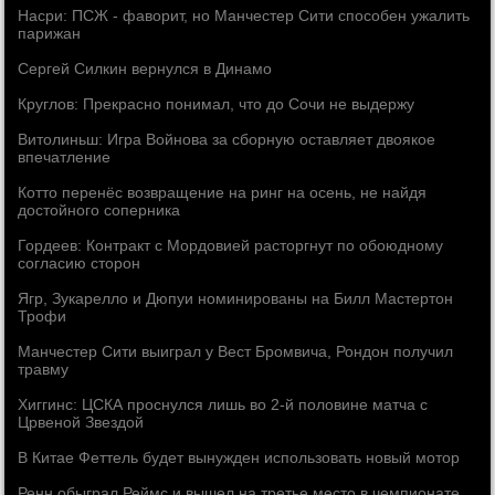
Насри: ПСЖ - фаворит, но Манчестер Сити способен ужалить
парижан
Сергей Силкин вернулся в Динамо
Круглов: Прекрасно понимал, что до Сочи не выдержу
Витолиньш: Игра Войнова за сборную оставляет двоякое
впечатление
Котто перенёс возвращение на ринг на осень, не найдя
достойного соперника
Гордеев: Контракт с Мордовией расторгнут по обоюдному
согласию сторон
Ягр, Зукарелло и Дюпуи номинированы на Билл Мастертон
Трофи
Манчестер Сити выиграл у Вест Бромвича, Рондон получил
травму
Хиггинс: ЦСКА проснулся лишь во 2-й половине матча с
Црвеной Звездой
В Китае Феттель будет вынужден использовать новый мотор
Ренн обыграл Реймс и вышел на третье место в чемпионате