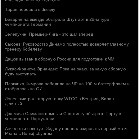
Таран перешла в Звезду
Бавария на выезде обыграла Штутгарт в 29-м туре
чемпионата Германии
Зелепукин: Премьер-Лига - это шаг вперёд
Сысоев: Руководство Динамо полностью доверяет главному
тренеру Кобелеву
Дацюк вызван в сборную России для подготовки к ЧМ
Лукас-Франсуа Эрнандес: Пока не знаю, за какую сборную
буду выступать
Пловчиха Чимрова победила на ЧР на 100 м баттерфляем и
отобралась на ОИ
Лопес выиграл вторую гонку WTCC в Венгрии, Валан -
девятый
Два мяча Слимани помогли Спортингу обыграть Порту в
чемпионате Португалии
Анчелотти советует Зидану проанализировать первый матч
Реала с Вольфсбургом