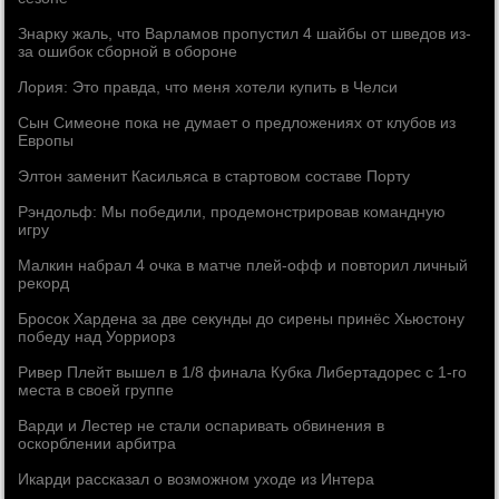
Знарку жаль, что Варламов пропустил 4 шайбы от шведов из-
за ошибок сборной в обороне
Лория: Это правда, что меня хотели купить в Челси
Сын Симеоне пока не думает о предложениях от клубов из
Европы
Элтон заменит Касильяса в стартовом составе Порту
Рэндольф: Мы победили, продемонстрировав командную
игру
Малкин набрал 4 очка в матче плей-офф и повторил личный
рекорд
Бросок Хардена за две секунды до сирены принёс Хьюстону
победу над Уорриорз
Ривер Плейт вышел в 1/8 финала Кубка Либертадорес с 1-го
места в своей группе
Варди и Лестер не стали оспаривать обвинения в
оскорблении арбитра
Икарди рассказал о возможном уходе из Интера