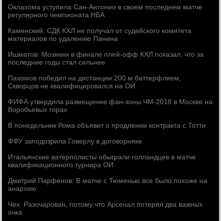
Оклахома уступила Сан-Антонио в своем последнем матче
регулярного чемпионата НБА
Каменский: СДК КХЛ не получал от судейского комитета
материалов по удалению Панина
Ишматов: Мозякин в финале плей-офф КХЛ показал, что за
последние годы стал сильнее
Пахомов победил на дистанции 200 м баттерфляем,
Скворцов не квалифицировался на ОИ
ФИФА утвердила размещение фан-зоны ЧМ-2018 в Москве на
Воробьевых горах
В понедельник Рома объявит о продлении контракта с Тотти
ФФУ заподозрила Говерлу в договорняке
Итальянские ватерполисты обыграли голландцев в матче
квалификационного турнира ОИ
Дмитрий Парфенов: В матче с Тюменью все было похоже на
анархию
Чех: Разочарован, потому что Арсенал потерял два важных
очка