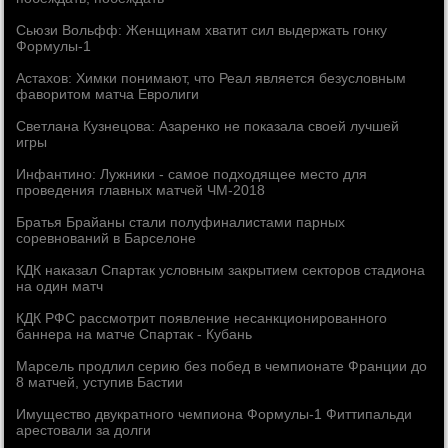
Сьюзи Вольфф: Женщинам хватит сил выдержать гонку
Формулы-1
Астахов: Химки понимают, что Реал является безусловным
фаворитом матча Евролиги
Светлана Кузнецова: Азаренко не показала своей лучшей
игры
Инфантино: Лужники - самое подходящее место для
проведения главных матчей ЧМ-2018
Братья Брайаны стали полуфиналистами парных
соревнований в Барселоне
КДК наказал Спартак условным закрытием секторов стадиона
на один матч
КДК РФС рассмотрит появление несанкционированного
баннера на матче Спартак - Кубань
Марсель продлил серию без побед в чемпионате Франции до
8 матчей, уступив Бастии
Имущество двукратного чемпиона Формулы-1 Фиттипальди
арестовали за долги