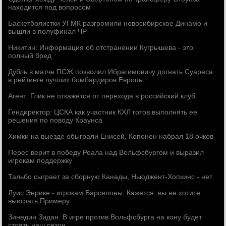
находится под вопросом
Баскетболистки УГМК разгромили новосибирское Динамо и
вышли в полуфинал ЧР
Никитин: Информация об отстранении Кугрышева - это
полный бред
Дубль в матче ПСЖ позволил Ибрагимовичу догнать Суареса
в рейтинге лучших бомбардиров Европы
Агент: Глик не откажется от перехода в российский клуб
Гендиректор: ЦСКА как участник КХЛ готов выполнять ее
решения по поводу Краунса
Химки на выезде обыграли Енисей, Копонен набрал 18 очков
Перес верит в победу Реала над Вольфсбургом и выразил
игрокам поддержку
Тальбо сыграет за сборную Канады, Ньюджент-Хопкинс - нет
Луис Энрике - игрокам Барселоны: Кажется, вы не хотите
выиграть Примеру
Зинедин Зидан: В игре против Вольфсбурга на кону будет
стоять наш сезон