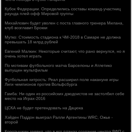
Кубок Федерации. Определились составы команд-участниц
раунда плей-офф Мировой группы
Михайлович будет уволен с поста главного тренера Милана,
клуб возглавит Брокки
Мутко: Стоимость стадиона к ЧМ-2018 в Самаре не должна
превышать 18 млрд рублей
Евгений Малкин: Некоторые считают, что рано вернулся, но я
очень хотел играть
По мотивам футбольного матча Барселоны и Атлетико
выпущен мультфильм
Футбольная хитрость: Реал расширил поле накануне игры
Лиги чемпионов против Вольфсбурга
Гамба: Ни один из российских дзюдоистов не застолбил себе
место на Играх-2016
ЦСКА не будет претендовать на Дацюка
Хэйден Пэддон выиграл Ралли Аргентины WRC, Ожье -
второй
Коротышкин заявил, что в его планах создание центра ВФП с