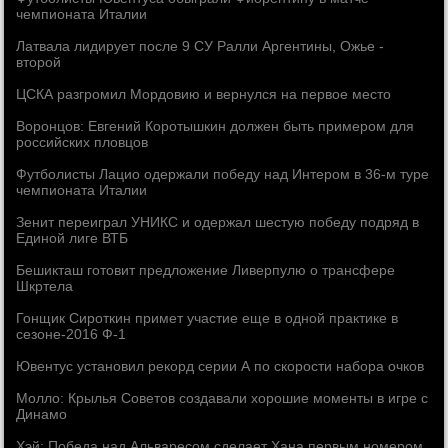
чемпионата Италии
Латвала лидирует после 9 СУ Ралли Аргентины, Ожье -
второй
ЦСКА разгромил Мордовию и вернулся на первое место
Воронцов: Евгений Коротышкин должен быть примером для
российских пловцов
Футболисты Лацио одержали победу над Интером в 36-м туре
чемпионата Италии
Зенит переиграл УНИКС и одержал шестую победу подряд в
Единой лиге ВТБ
Бешикташ готовит предложение Ливерпулю о трансфере
Шкртела
Гонщик Сироткин примет участие еще в одной практике в
сезоне-2016 Ф-1
Ювентус установил рекорд серии А по скорости набора очков
Молло: Крылья Советов создавали хорошие моменты в игре с
Динамо
Хэй: Победа над Альваресом сделает Хана первым номером