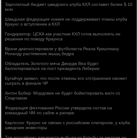
Зарплатный бюджет шведского клуба КХЛ составит более $ 10
млн
Шведская федерация хоккея не поддерживает планы клуба
Краунс о вступлении в КХЛ
Гендиректор: ЦСКА как участник КХЛ готов выполнять ее
решения по поводу Краунса
Врачи диагностировали у футболиста Реала Криштиану
Роналду растяжение мышц бедра
Обладатель Золотого мяча Джордж Веа будет
баллотироваться на пост президента Либерии
Бугайчук заявил, что после отмены его отстранения сможет
сыграть в финале ЧР
Антон Бобер: Мордовия не будет бойкотировать матч со
Спартаком
Федерация фехтования России утвердила состав на
командный ЧМ по сабле и рапире
Карлссон: Краунс не связан с российским олигархом, у клуба
шведские инвесторы
Три российских дзюдоиста выбыли из борьбы за медали на