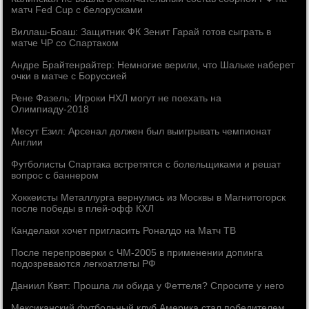
матч Fed Cup с белорусками
Виллаш-Боаш: Защитник ФК Зенит Гарай готов сыграть в
матче ЧР со Спартаком
Андре Брайтенрайтер: Немногие верили, что Шальке наберет
очки в матче с Боруссией
Рене Фазель: Игроки НХЛ могут не поехать на
Олимпиаду-2018
Месут Езил: Арсенал должен был выигрывать чемпионат
Англии
Футболисты Спартака встретятся с болельщиками и решат
вопрос с баннером
Хоккеисты Металлурга вернулись из Москвы в Магнитогорск
после победы в плей-офф КХЛ
Канделаки хочет пригласить Роналдо на Матч ТВ
После перепроверки с ЧМ-2005 в применении допинга
подозреваются легкоатлеты РФ
Даниил Квят: Прошла ли обида у Феттеля? Спросите у него
Мексиканский футбольный клуб Америка стал победителем