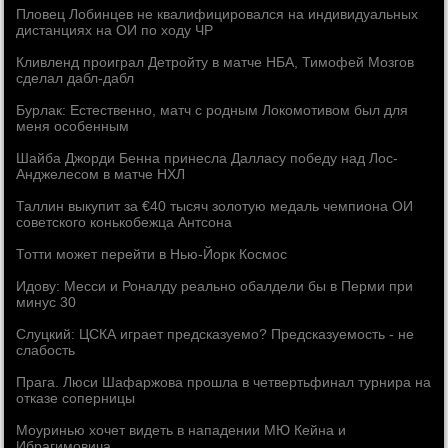
Пловец Лобинцев не квалифицировался на индивидуальных
дистанциях на ОИ по ходу ЧР
Кливленд проиграл Детройту в матче НБА, Тимофей Мозгов
сделал дабл-дабл
Бурлак: Естественно, матч с родным Локомотивом был для
меня особенным
Шайба Джорди Бенна принесла Далласу победу над Лос-
Анджелесом в матче НХЛ
Таллин выкупит за €40 тысяч золотую медаль чемпиона ОИ
советского конькобежца Антсона
Тотти может перейти в Нью-Йорк Космос
Идову: Месси и Роналду реально обалдели бы в Перми при
минус 30
Слуцкий: ЦСКА играет предсказуемо? Предсказуемость - не
слабость
Прага. Люси Шафаржова прошла в четвертьфинал турнира на
отказе соперницы
Моуринью хочет видеть в нападении МЮ Кейна и
Ибрагимовича