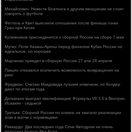
Михайлович: Невесте Боатенга и другим женщинам не стоит
говорить о футболе
Феттель и Квят выяснили отношения после финиша гонки
Гран-при Китая
Кулижников присоединится к сборной России на сборе 7 мая
Мутко: Поле Казань-Арены перед финалом Кубка России не
идеальное, но хорошее
Марченко приедет в сборную России 27 или 28 апреля
Пакьяо отказался исключить возможность возвращения на
ринг
Фридман: Считаю Макдэвида лучшим новичком, но Колдер
дают по итогам года
Дильманн выиграл квалификацию Формулы V8 3.5 в Венгрии,
Исаакян - седьмой
Третьяк: Сборной России по хоккею не хватало реализации
атак в матче с норвежцами
Риккардо: Два последних года Сочи Автодром не очень
подходил болиду Ред Булл