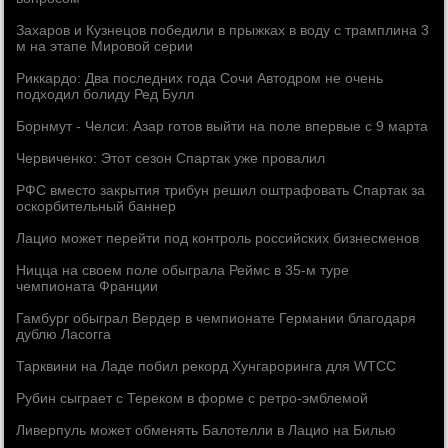
Захаров и Кузнецов победили в прыжках в воду с трамплина 3
м на этапе Мировой серии
Риккардо: Два последних года Сочи Автодром не очень
подходил болиду Ред Булл
Борнмут - Челси: Азар готов выйти на поле впервые с 9 марта
Червиченко: Этот сезон Спартак уже провалил
РФС вместо закрытия трибун решил оштрафовать Спартак за
оскорбительный баннер
Лацио может перейти под контроль российских бизнесменов
Ницца на своем поле обыграла Реймс в 35-м туре
чемпионата Франции
Гамбург обыграл Вердер в чемпионате Германии благодаря
дублю Ласогга
Тарквини на Ладе побил рекорд Хунгароринга для WTCC
Рубин сыграет с Тереком в форме с ретро-эмблемой
Ливерпуль может обменять Балотелли в Лацио на Билью