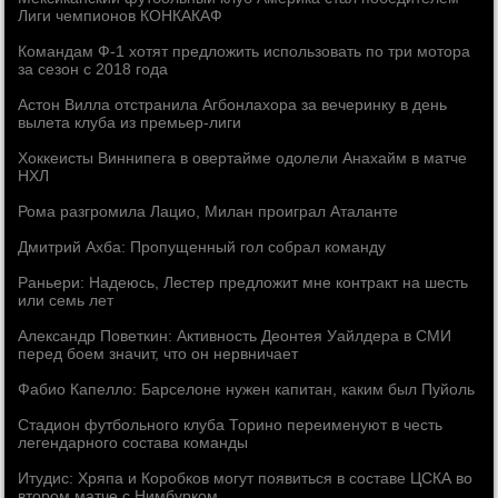
Лиги чемпионов КОНКАКАФ
Командам Ф-1 хотят предложить использовать по три мотора
за сезон с 2018 года
Астон Вилла отстранила Агбонлахора за вечеринку в день
вылета клуба из премьер-лиги
Хоккеисты Виннипега в овертайме одолели Анахайм в матче
НХЛ
Рома разгромила Лацио, Милан проиграл Аталанте
Дмитрий Ахба: Пропущенный гол собрал команду
Раньери: Надеюсь, Лестер предложит мне контракт на шесть
или семь лет
Александр Поветкин: Активность Деонтея Уайлдера в СМИ
перед боем значит, что он нервничает
Фабио Капелло: Барселоне нужен капитан, каким был Пуйоль
Стадион футбольного клуба Торино переименуют в честь
легендарного состава команды
Итудис: Хряпа и Коробков могут появиться в составе ЦСКА во
втором матче с Нимбурком