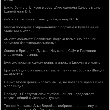
Баскетболисты Енисея в овертайме одолели Калев в матче
Единой лиги ВТБ
Дубль Халка принёс Зениту победу над ЦСКА
Мамун победила в упражнениях с обручем и булавами на
этапе КМ в Италии
ХК Автомобилист: Появление Дацюка возможно, если он
займется благотворительностью
Допинг в Британии: Пушков: Неужели в США и Германии
спортсмены невинны
Бурусис признан самым ценным игроком Евролиги в марте
Братья Седин отказались от выступления за сборную Швеции
на ЧМ-2016
Сайнс: Могли финишировать выше, но потеряли время из-за
Форс Индия
Президент Португальской футбольной лиги предлагает
создать общий с Испанией турнир
Тренер Магнитки Илья Воробьев побрился наполовину в
честь победы в Кубке Гагарина