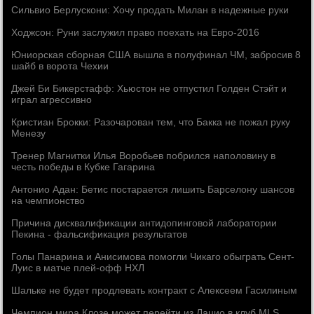
Сильвио Берлускони: Хочу продать Милан в надежные руки
Ходжсон: Руни заслужил право поехать на Евро-2016
Юниорская сборная США вышла в полуфинал ЧМ, забросив 8
шайб в ворота Чехии
Джей Би Бикерстафф: Хьюстон не отпустил Голден Стэйт и
играл агрессивно
Кристиан Брокки: Разочарован тем, что Бакка не пожал руку
Менезу
Тренер Магнитки Илья Воробьев побрился наполовину в
честь победы в Кубке Гагарина
Антонио Адан: Бетис постарается лишить Барселону шансов
на чемпионство
Причина дисквалификации антидопинговой лаборатории
Пекина - фальсификация результатов
Голы Панарина и Анисимова помогли Чикаго обыграть Сент-
Луис в матче плей-офф НХЛ
Шальке не будет продлевать контракт с Алексеем Гасилиным
Чемпион мира Клозе может перейти из Лацио в клуб MLS