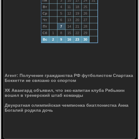
Пн
3
10
17
24
31
Вт
4
11
18
25
Ср
5
12
19
26
Чт
6
13
20
27
Пт
7
14
21
28
Сб
1
8
15
22
29
Вс
2
9
16
23
30
Агент: Получение гражданства РФ футболистом Спартака
Боккетти не связано со спортом
ХК Авангард объявил, что экс-капитан клуба Рябыкин
вошел в тренерский штаб команды
Двукратная олимпийская чемпионка биатлонистка Анна
Богалий родила дочь