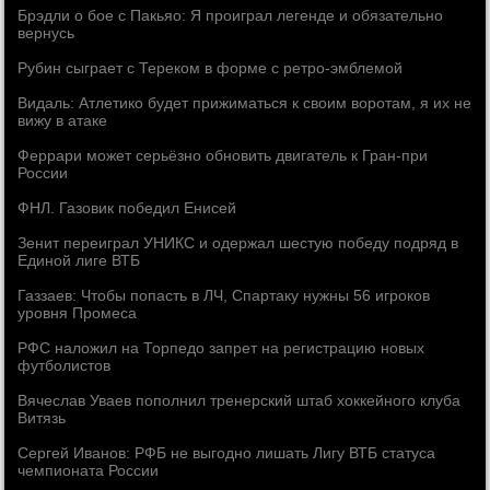
Брэдли о бое с Пакьяо: Я проиграл легенде и обязательно
вернусь
Рубин сыграет с Тереком в форме с ретро-эмблемой
Видаль: Атлетико будет прижиматься к своим воротам, я их не
вижу в атаке
Феррари может серьёзно обновить двигатель к Гран-при
России
ФНЛ. Газовик победил Енисей
Зенит переиграл УНИКС и одержал шестую победу подряд в
Единой лиге ВТБ
Газзаев: Чтобы попасть в ЛЧ, Спартаку нужны 56 игроков
уровня Промеса
РФС наложил на Торпедо запрет на регистрацию новых
футболистов
Вячеслав Уваев пополнил тренерский штаб хоккейного клуба
Витязь
Сергей Иванов: РФБ не выгодно лишать Лигу ВТБ статуса
чемпионата России