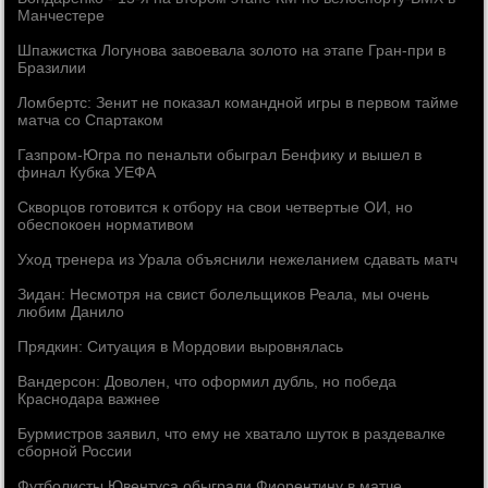
Манчестере
Шпажистка Логунова завоевала золото на этапе Гран-при в
Бразилии
Ломбертс: Зенит не показал командной игры в первом тайме
матча со Спартаком
Газпром-Югра по пенальти обыграл Бенфику и вышел в
финал Кубка УЕФА
Скворцов готовится к отбору на свои четвертые ОИ, но
обеспокоен нормативом
Уход тренера из Урала объяснили нежеланием сдавать матч
Зидан: Несмотря на свист болельщиков Реала, мы очень
любим Данило
Прядкин: Ситуация в Мордовии выровнялась
Вандерсон: Доволен, что оформил дубль, но победа
Краснодара важнее
Бурмистров заявил, что ему не хватало шуток в раздевалке
сборной России
Футболисты Ювентуса обыграли Фиорентину в матче