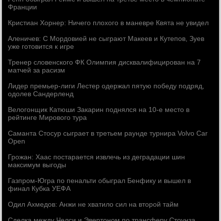
Франции
Кристиан Хорнер: Ничего плохого в маневре Квята не увидел
Аленичев: С Мордовией не сыграют Макеев и Кутепов, Зуев
уже готовится к игре
Тренер словенского ФК Олимпия дисквалифицирован на 7
матчей за расизм
Лидер премьер-лиги Лестер одержал пятую победу подряд,
одолев Сандерленд
Велогонщик Катюши Закарин поднялся на 10-е место в
рейтинге Мирового тура
Саманта Стосур сыграет в третьем раунде турнира Volvo Car
Open
Грожан: Хаас постарается извлечь из деградации шин
максимум выгоды
Газпром-Югра по пенальти обыграл Бенфику и вышел в
финал Кубка УЕФА
Одил Ахмедов: Анжи не хватило сил на второй тайм
Сделка между Челси и Эвертоном по трансферу Стоунза