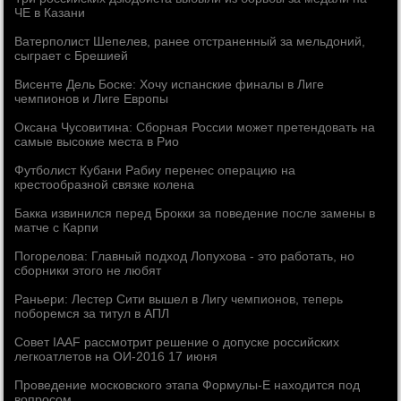
ЧЕ в Казани
Ватерполист Шепелев, ранее отстраненный за мельдоний,
сыграет с Брешией
Висенте Дель Боске: Хочу испанские финалы в Лиге
чемпионов и Лиге Европы
Оксана Чусовитина: Сборная России может претендовать на
самые высокие места в Рио
Футболист Кубани Рабиу перенес операцию на
крестообразной связке колена
Бакка извинился перед Брокки за поведение после замены в
матче с Карпи
Погорелова: Главный подход Лопухова - это работать, но
сборники этого не любят
Раньери: Лестер Сити вышел в Лигу чемпионов, теперь
поборемся за титул в АПЛ
Совет IAAF рассмотрит решение о допуске российских
легкоатлетов на ОИ-2016 17 июня
Проведение московского этапа Формулы-Е находится под
вопросом