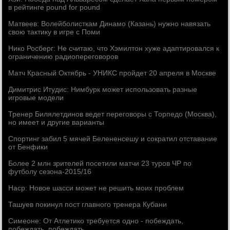
в рейтинге pound for pound
Матвеев: Волейболисткам Динамо (Казань) нужно навязать
свою тактику в игре с Поми
Нико Росберг: Не считаю, что Хэмилтон хуже адаптировался к
ограничению радиопереговоров
Матч Красный Октябрь - УНИКС пройдет 20 апреля в Москве
Димитрис Итудис: Нимбурк может использовать разные
игровые модели
Тренер Билялетдинов ведет переговоры с Торпедо (Москва),
но имеет и другие варианты
Спортинг забил 5 мячей Белененсешу и сократил отставание
от Бенфики
Более 2 млн зрителей посетили матчи 23 туров ЧР по
футболу сезона-2015/16
Наср: Новое шасси может не решить моих проблем
Ташуев покинул пост главного тренера Кубани
Симеоне: От Атлетико требуется одно - побеждать,
побеждать, побеждать