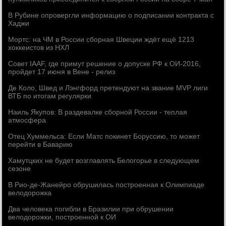
В Рубине опровергли информацию о подписании контракта с
Хаджи
Мортс: на ЧМ в России сборная Швеции ждёт ещё 1213
хоккеистов из НХЛ
Совет IAAF, где примут решение о допуске РФ к ОИ-2016,
пройдет 17 июня в Вене - релиз
Де Коло, Швед и Лэнгфорд претендуют на звание MVP лиги
ВТБ по итогам регулярки
Наиль Якупов: В раздевалке сборной России - теплая
атмосфера
Отец Хуммельса: Если Матс покинет Боруссию, то может
перейти в Баварию
Хамутцких не будет возглавлять Белогорье в следующем
сезоне
В Рио-де-Жанейро обрушилась построенная к Олимпиаде
велодорожка
Два человека погибли в Бразилии при обрушении
велодорожки, построенной к ОИ