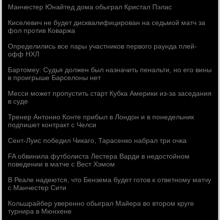
Манчестер Юнайтед дома обыграл Кристал Пэлас
Киселевич не будет дисквалифицирован на седьмой матч за
фол против Коваржа
Определились все пары участников первого раунда плей-
офф НХЛ
Бартомеу: Судья должен был назначить пенальти, но его вины
в проигрыше Барселоны нет
Месси может пропустить старт Кубка Америки из-за заседания
в суде
Тренер Антонио Конте прибыл в Лондон и в понедельник
подпишет контракт с Челси
Сент-Луис победил Чикаго, Тарасенко набрал три очка
FA обвинила футболиста Лестера Варди в недостойном
поведении в матче с Вест Хэмом
В Реале надеются, что Бензема будет готов к ответному матчу
с Манчестер Сити
Кольшрайбер уверенно обыграл Майера во втором круге
турнира в Мюнхене