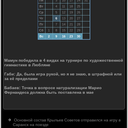
Пн
3
10
17
24
31
Вт
4
11
18
25
Ср
5
12
19
26
Чт
6
13
20
27
Пт
7
14
21
28
Сб
1
8
15
22
29
Вс
2
9
16
23
30
Мамун победила в 4 видах на турнире по художественной
гимнастике в Любляне
Габи: Да, была игра рукой, но я не знаю, в штрафной или
за её пределами
Бабаев: Точка в вопросе натурализации Марио
Фернандеса должна быть поставлена в мае
Основной состав Крыльев Советов отправился на игру в
Саранск на поезде