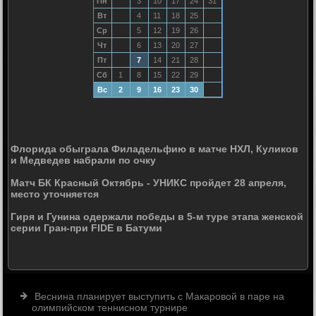
Пн
3
10
17
24
31
Вт
4
11
18
25
Ср
5
12
19
26
Чт
6
13
20
27
Пт
7
14
21
28
Сб
1
8
15
22
29
Вс
2
9
16
23
30
Флорида обыграла Филадельфию в матче НХЛ, Куликов
и Медведев набрали по очку
Матч БК Красный Октябрь - УНИКС пройдет 28 апреля,
место уточняется
Гиря и Гунина одержали победы в 5-м туре этапа женской
серии Гран-при FIDE в Батуми
Веснина планирует выступить с Макаровой в паре на
олимпийском теннисном турнире