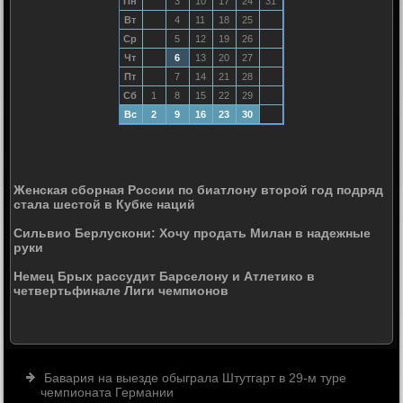
Пн
3
10
17
24
31
Вт
4
11
18
25
Ср
5
12
19
26
Чт
6
13
20
27
Пт
7
14
21
28
Сб
1
8
15
22
29
Вс
2
9
16
23
30
Женская сборная России по биатлону второй год подряд
стала шестой в Кубке наций
Сильвио Берлускони: Хочу продать Милан в надежные
руки
Немец Брых рассудит Барселону и Атлетико в
четвертьфинале Лиги чемпионов
Бавария на выезде обыграла Штутгарт в 29-м туре
чемпионата Германии