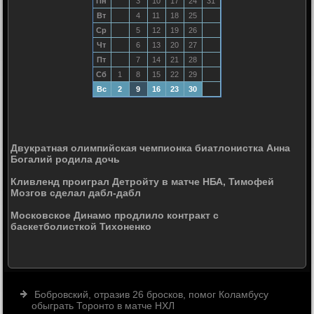
Пн
3
10
17
24
31
Вт
4
11
18
25
Ср
5
12
19
26
Чт
6
13
20
27
Пт
7
14
21
28
Сб
1
8
15
22
29
Вс
2
9
16
23
30
Двукратная олимпийская чемпионка биатлонистка Анна
Богалий родила дочь
Кливленд проиграл Детройту в матче НБА, Тимофей
Мозгов сделал дабл-дабл
Московское Динамо продлило контракт с
баскетболисткой Тихоненко
Бобровский, отразив 26 бросков, помог Коламбусу
обыграть Торонто в матче НХЛ