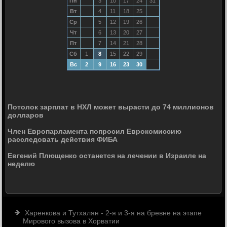
Пн
3
10
17
24
31
Вт
4
11
18
25
Ср
5
12
19
26
Чт
6
13
20
27
Пт
7
14
21
28
Сб
1
8
15
22
29
Вс
2
9
16
23
30
Потолок зарплат в НХЛ может вырасти до 74 миллионов
долларов
Член Европарламента попросил Еврокомиссию
расследовать действия ФИБА
Евгений Плющенко останется на лечении в Израиле на
неделю
Харенкова и Тутхалян - 2-я и 3-я на бревне на этапе
Мирового вызова в Хорватии