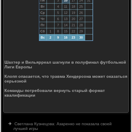
Пн
3
10
17
24
31
Вт
4
11
18
25
Ср
5
12
19
26
Чт
6
13
20
27
Пт
7
14
21
28
Сб
1
8
15
22
29
Вс
2
9
16
23
30
Шахтер и Вильярреал шагнули в полуфинал футбольной
Лиги Европы
Клопп опасается, что травма Хендерсона может оказаться
серьезной
Команды потребовали вернуть старый формат
квалификации
Светлана Кузнецова: Азаренко не показала своей
лучшей игры