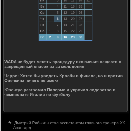
Пн
3
10
17
24
31
Вт
4
11
18
25
Ср
5
12
19
26
Чт
6
13
20
27
Пт
7
14
21
28
Сб
1
8
15
22
29
Вс
2
9
16
23
30
WADA не будет менять процедуру включения веществ в
запрещенный список из-за мельдония
Черри: Хотел бы увидеть Кросби в финале, но и против
Овечкина ничего не имею
Ювентус разгромил Палермо и упрочил лидерство в
чемпионате Италии по футболу
Дмитрий Рябыкин стал ассистентом главного тренера ХК
Авангард