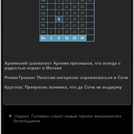
Пн
3
10
17
24
31
Вт
4
11
18
25
Ср
5
12
19
26
Чт
6
13
20
27
Пт
7
14
21
28
Сб
1
8
15
22
29
Вс
2
9
16
23
30
Армянский шахматист Аронян признался, что всегда с
радостью играет в Москве
Роман Грожан: Пилотам интересно соревноваться в Сочи
Круглов: Прекрасно понимал, что до Сочи не выдержу
Уоррен: Головкин станет новым героем американских
болельщиков