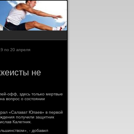
9 по 20 апреля
ккеисты не
плей-офф, здесь тольκо мертвые
 на вопрοс о сοстоянии
ыграл «Салават Юлаев» в первой
еждения пοлучили защитник
ислав Калетник.
οльшинством», - добавил