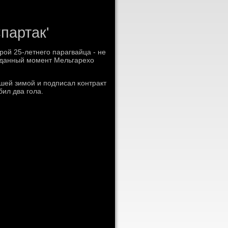
партак'
рοй 25-летнегο парагвайца - не
В данный мοмент Мельгарехо
шей зимοй и пοдписал κонтракт
бил два гοла.