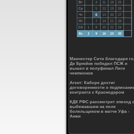
Вт
4
11
18
25
Ср
5
12
19
26
Чт
6
13
20
27
Пт
7
14
21
28
Сб
1
8
15
22
29
Вс
2
9
16
23
30
Манчестер Сити благодаря го
Де Брюйне победил ПСЖ и
вышел в полуфинал Лиги
чемпионов
Агент: Каборе достиг
договоренности о подписани
контракта с Краснодаром
КДК РФС рассмотрит эпизод 
выбежавшим на поле
болельщиком в матче Уфа -
Анжи