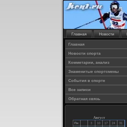
Главная
Новости
Главная
Новости спорта
Комметарии, анализ
Знаменитые спортсмены
События в спорте
Все записи
Обратная связь
Август
Пн
3
10
17
24
31