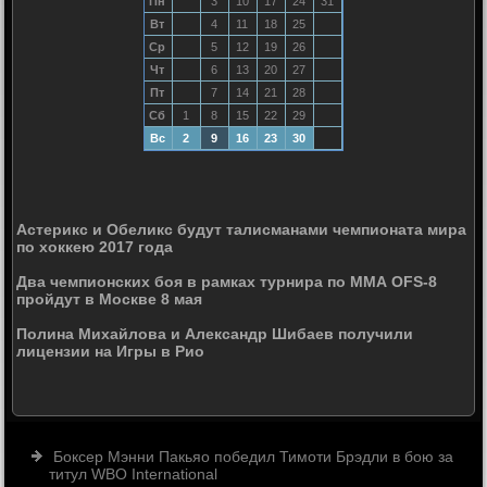
Пн
3
10
17
24
31
Вт
4
11
18
25
Ср
5
12
19
26
Чт
6
13
20
27
Пт
7
14
21
28
Сб
1
8
15
22
29
Вс
2
9
16
23
30
Астерикс и Обеликс будут талисманами чемпионата мира
по хоккею 2017 года
Два чемпионских боя в рамках турнира по ММА OFS-8
пройдут в Москве 8 мая
Полина Михайлова и Александр Шибаев получили
лицензии на Игры в Рио
Боксер Мэнни Пакьяо победил Тимоти Брэдли в бою за
титул WBO International