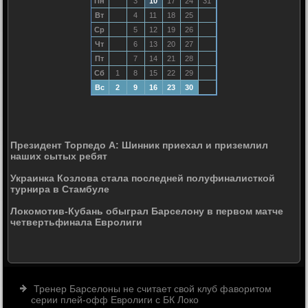
Пн
3
10
17
24
31
Вт
4
11
18
25
Ср
5
12
19
26
Чт
6
13
20
27
Пт
7
14
21
28
Сб
1
8
15
22
29
Вс
2
9
16
23
30
Президент Торпедо А: Шинник приехал и приземлил
наших сытых ребят
Украинка Козлова стала последней полуфиналисткой
турнира в Стамбуле
Локомотив-Кубань обыграл Барселону в первом матче
четвертьфинала Евролиги
Тренер Барселоны не считает свой клуб фаворитом
серии плей-офф Евролиги с БК Локо