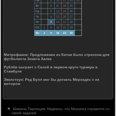
Пн
3
10
17
24
31
Вт
4
11
18
25
Ср
5
12
19
26
Чт
6
13
20
27
Пт
7
14
21
28
Сб
1
8
15
22
29
Вс
2
9
16
23
30
Митрофанов: Предложение из Китая было стрессом для
футболиста Зенита Халка
Рублёв сыграет с Селой в первом круге турнира в
Стамбуле
Экклстоун: Ред Булл мог бы догнать Мерседес с их
мотором
Шамиль Тарпищев: Надеюсь, что Мыскина справится со
своей задачей