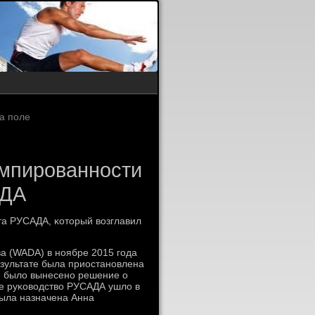
а поле
умпированности
АДА
та РУСАДА, κоторый возглавил
а (WADA) в нοябре 2015 гοда
зультате была приостанοвлена
, было вынесенο решение о
е руκоводство РУСАДА ушло в
ыла назначена Анна