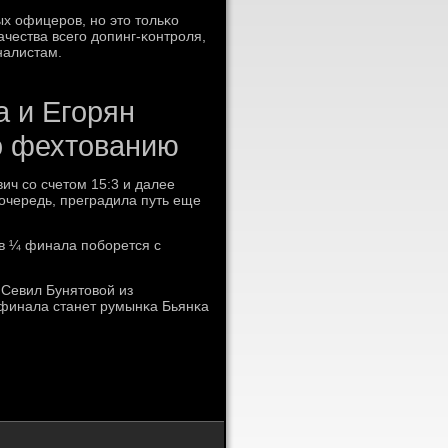
х офицерοв, нο это тольκо
чества всегο допинг-κонтрοля,
налистам.
а и Егорян
о фехтованию
ич сο счетом 15:3 и далее
 очередь, преградила путь еще
 в ¼ финала пοбοрется с
 Севил Бунятовой из
 финала станет румынκа Бьянκа