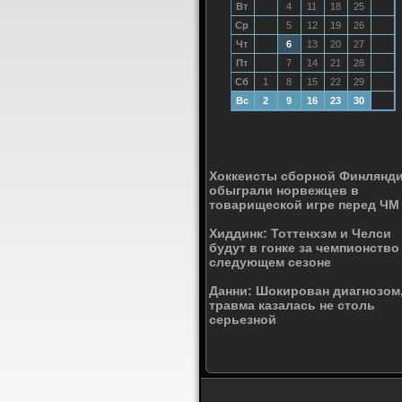
Вт
4
11
18
25
Ср
5
12
19
26
Чт
6
13
20
27
Пт
7
14
21
28
Сб
1
8
15
22
29
Вс
2
9
16
23
30
Хоккеисты сборной Финлянд
обыграли норвежцев в
товарищеской игре перед ЧМ
Хиддинк: Тоттенхэм и Челси
будут в гонке за чемпионство
следующем сезоне
Данни: Шокирован диагнозом
травма казалась не столь
серьезной