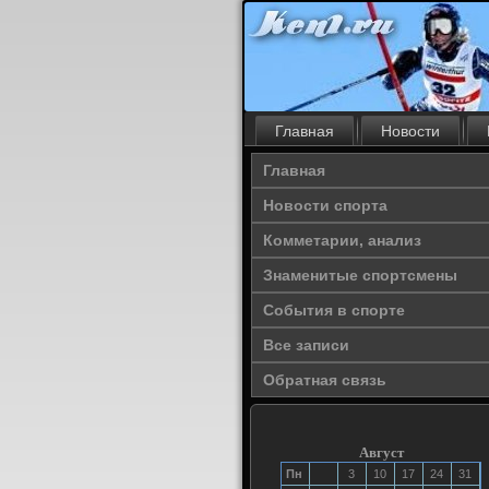
Главная
Новости
Главная
Новости спорта
Комметарии, анализ
Знаменитые спортсмены
События в спорте
Все записи
Обратная связь
Август
Пн
3
10
17
24
31