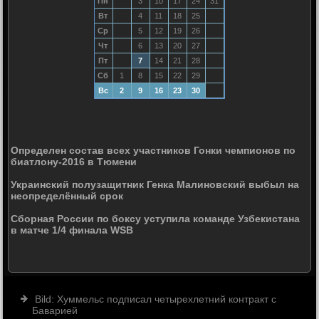
Пн
3
10
17
24
31
Вт
4
11
18
25
Ср
5
12
19
26
Чт
6
13
20
27
Пт
7
14
21
28
Сб
1
8
15
22
29
Вс
2
9
16
23
30
Определен состав всех участников Гонки чемпионов по
биатлону-2016 в Тюмени
Украинский полузащитник Генка Малиновский выбыл на
неопределённый срок
Сборная России по боксу уступила команде Узбекистана
в матче 1/4 финала WSB
Bild: Хуммельс подписал четырехлетний контракт с
Баварией