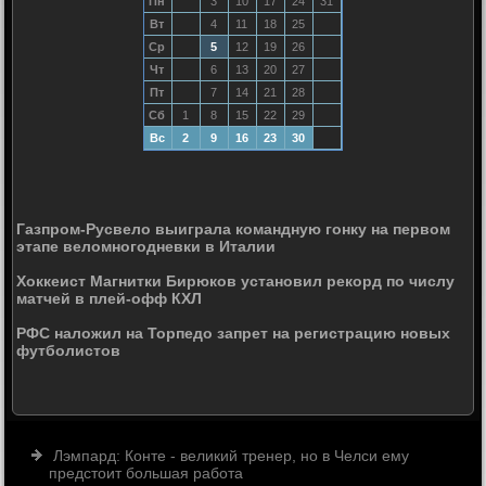
Пн
3
10
17
24
31
Вт
4
11
18
25
Ср
5
12
19
26
Чт
6
13
20
27
Пт
7
14
21
28
Сб
1
8
15
22
29
Вс
2
9
16
23
30
Газпром-Русвело выиграла командную гонку на первом
этапе веломногодневки в Италии
Хоккеист Магнитки Бирюков установил рекорд по числу
матчей в плей-офф КХЛ
РФС наложил на Торпедо запрет на регистрацию новых
футболистов
Лэмпард: Конте - великий тренер, но в Челси ему
предстоит большая работа