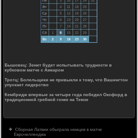
Пн
3
10
17
24
31
Вт
4
11
18
25
Ср
5
12
19
26
Чт
6
13
20
27
Пт
7
14
21
28
Сб
1
8
15
22
29
Вс
2
9
16
23
30
Бышовец: Зенит будет испытывать трудности в
кубковом матче с Амкаром
Тротц: Болельщики не привыкли к тому, что Вашингтон
упускает лидерство
Кембридж впервые за четыре года победил Оксфорд в
традиционной гребной гонке на Темзе
Сборная Латвии обыграла немцев в матче
Еврочелленджа