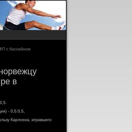
ВФП с бассейном
 норвежцу
ре в
0,5.
) - 0,5:0,5,
ользу Карлсена, игравшего