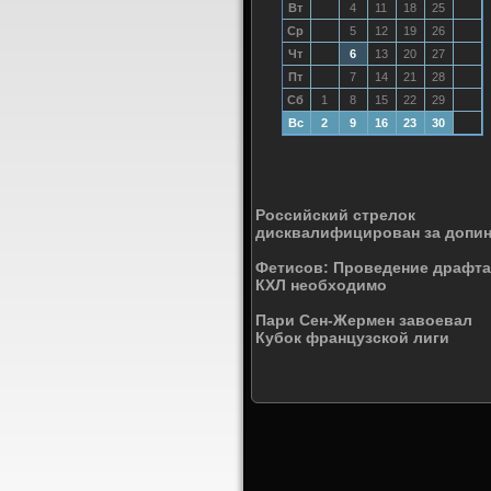
Вт
4
11
18
25
Ср
5
12
19
26
Чт
6
13
20
27
Пт
7
14
21
28
Сб
1
8
15
22
29
Вс
2
9
16
23
30
Российский стрелок
дисквалифицирован за допин
Фетисов: Проведение драфта
КХЛ необходимо
Пари Сен-Жермен завоевал
Кубок французской лиги