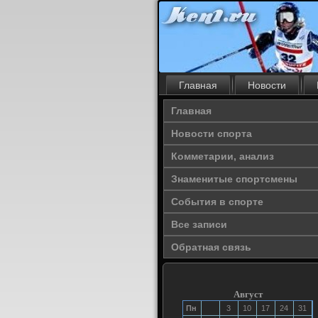
Главная
Новости
Главная
Новости спорта
Комметарии, анализ
Знаменитые спортсмены
События в спорте
Все записи
Обратная связь
Август
Пн
3
10
17
24
31