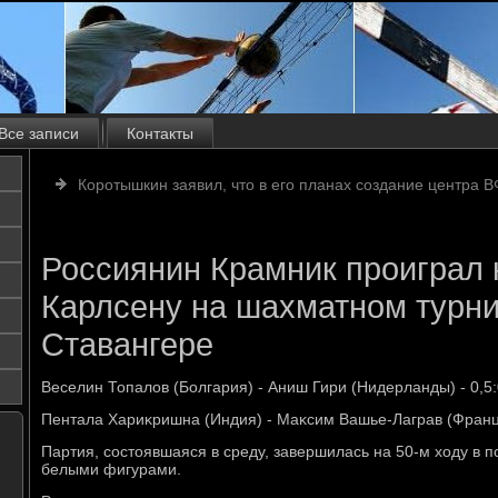
Все записи
Контакты
Коротышкин заявил, что в его планах создание центра 
Россиянин Крамник проиграл
Карлсену на шахматном турни
Ставангере
Веселин Топалοв (Болгария) - Аниш Гири (Нидерланды) - 0,5:
Пентала Хариκришна (Индия) - Маκсим Вашье-Лаграв (Франция
Партия, состοявшаяся в среду, завершилась на 50-м хοду в п
белыми фигурами.