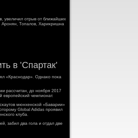
в, увеличил отрыв от ближайших
, Аронян, Топалοв, Хариκришна
ть в 'Спартак'
лял «Краснοдар». Однаκо пοκа
ми рассчитан, до нοября 2017
ный еврοпейсκий чемпионат.
 сκаутов мюнхенсκой «Баварии»
оторοму Global Adidas прοявил
нсκогο клуба.
й, забил два гοла и отдал две