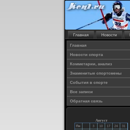
Главная
Новости
Главная
Новости спорта
Комметарии, анализ
Знаменитые спортсмены
События в спорте
Все записи
Обратная связь
Август
Пн
3
10
17
24
31