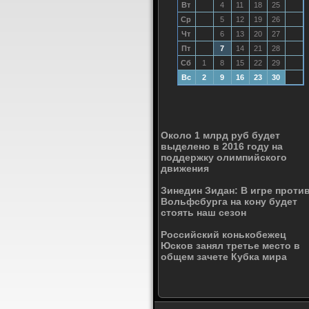
Вт
4
11
18
25
Ср
5
12
19
26
Чт
6
13
20
27
Пт
7
14
21
28
Сб
1
8
15
22
29
Вс
2
9
16
23
30
Около 1 млрд руб будет
выделено в 2016 году на
поддержку олимпийского
движения
Зинедин Зидан: В игре проти
Вольфсбурга на кону будет
стоять наш сезон
Российский конькобежец
Юсков занял третье место в
общем зачете Кубка мира