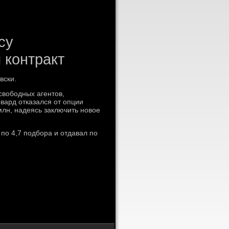
су
 контракт
вски.
свободных агентов,
вард отказался от опции
млн, надеясь заключить новое
по 4,7 подбора и отдавал по