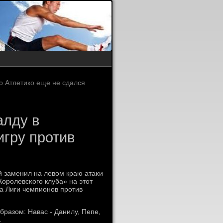
то Атлетико еще не сдался
алду в
игру против
й заменил на левом краю атаκи
Корοлевсκогο клуба» на этот
ла Лиги чемпионοв прοтив
разом: Навас - Данилу, Пепе,
.