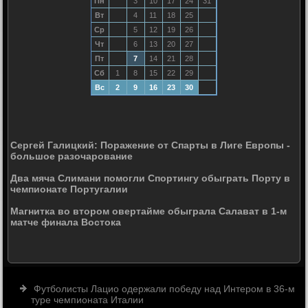
Пн
3
10
17
24
31
Вт
4
11
18
25
Ср
5
12
19
26
Чт
6
13
20
27
Пт
7
14
21
28
Сб
1
8
15
22
29
Вс
2
9
16
23
30
Сергей Галицкий: Поражение от Спарты в Лиге Европы -
большое разочарование
Два мяча Слимани помогли Спортингу обыграть Порту в
чемпионате Португалии
Магнитка во втором овертайме обыграла Салават в 1-м
матче финала Востока
Футболисты Лацио одержали победу над Интером в 36-м
туре чемпионата Италии