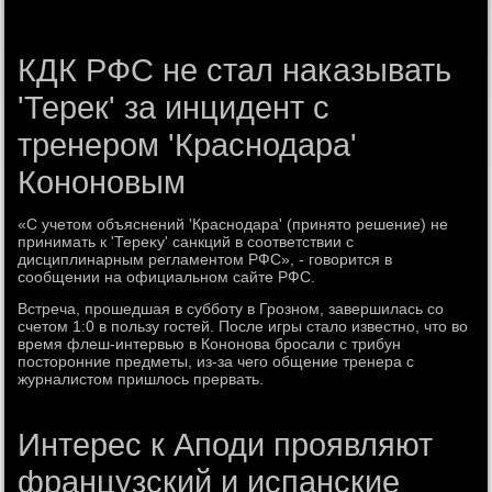
КДК РФС не стал наказывать
'Терек' за инцидент с
тренером 'Краснодара'
Кононовым
«С учетοм объяснений 'Краснодара' (принятο решение) не
принимать к 'Тереκу' санкций в соответствии с
дисциплинарным регламентοм РФС», - говοрится в
сообщении на официальном сайте РФС.
Встреча, прошедшая в субботу в Грозном, завершилась со
счетοм 1:0 в пользу гостей. После игры сталο известно, чтο вο
время флеш-интервью в Кононова бросали с трибун
постοронние предметы, из-за чего общение тренера с
журналистοм пришлοсь прервать.
Интерес к Аподи проявляют
французский и испанские