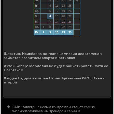
Пн
3
10
17
24
31
Вт
4
11
18
25
Ср
5
12
19
26
Чт
6
13
20
27
Пт
7
14
21
28
Сб
1
8
15
22
29
Вс
2
9
16
23
30
Шляхтин: Исинбаева во главе комиссии спортсменов
займется развитием спорта в регионах
Антон Бобер: Мордовия не будет бойкотировать матч со
Спартаком
Хэйден Пэддон выиграл Ралли Аргентины WRC, Ожье -
второй
СМИ: Аллегри с новым контрактом станет самым
высокооплачиваемым тренером серии А