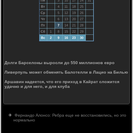
Пн
3
10
17
24
31
Вт
4
11
18
25
Ср
5
12
19
26
Чт
6
13
20
27
Пт
7
14
21
28
Сб
1
8
15
22
29
Вс
2
9
16
23
30
Долги Барселоны выросли до 550 миллионов евро
Ливерпуль может обменять Балотелли в Лацио на Билью
Аршавин надеется, что его приход в Кайрат сложится
удачно и для него, и для клуба
Фернандо Алонсо: Ребра еще не восстановились, но это
нормально