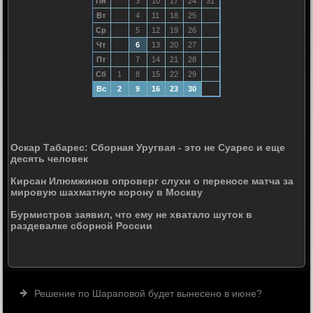
Пн
3
10
17
24
31
Вт
4
11
18
25
Ср
5
12
19
26
Чт
6
13
20
27
Пт
7
14
21
28
Сб
1
8
15
22
29
Вс
2
9
16
23
30
Оскар Табарес: Сборная Уругвая - это не Суарес и еще
десять человек
Кирсан Илюмжинов опроверг слухи о переносе матча за
мировую шахматную корону в Москву
Бурмистров заявил, что ему не хватало шуток в
раздевалке сборной России
Решение по Шараповой будет вынесено в июне?