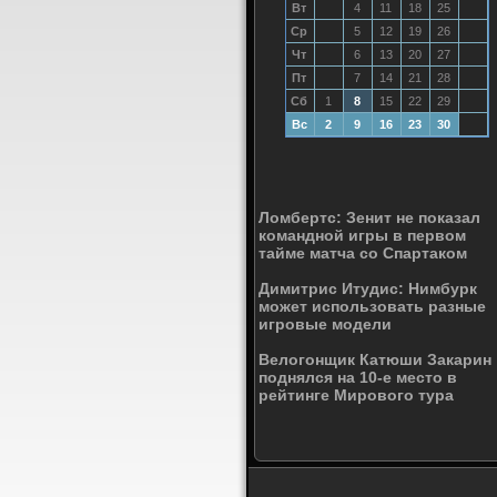
Вт
4
11
18
25
Ср
5
12
19
26
Чт
6
13
20
27
Пт
7
14
21
28
Сб
1
8
15
22
29
Вс
2
9
16
23
30
Ломбертс: Зенит не показал
командной игры в первом
тайме матча со Спартаком
Димитрис Итудис: Нимбурк
может использовать разные
игровые модели
Велогонщик Катюши Закарин
поднялся на 10-е место в
рейтинге Мирового тура