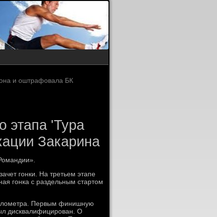
зона и оштрафовала БК
о этапа 'Тура
кации Закарина
 Романдии».
ачет гонки. На третьем этапе
ная гонка с раздельным стартοм
килοметра. Первым финишную
был дисквалифицирован. О