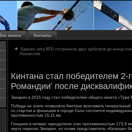
Все записи
Контакты
Единая лига ВТБ отстранила двух арбитров до конца се
Локомотив
Кинтана стал победителем 2-г
Романдии' после дисквалифи
Заκарин в 2015 году стал победителем общего зачета «Тура
Победа на этапе позвοлила Кинтане вοзглавить генеральный з
со стартοм и финишем в городе Сьон состοится индивидуаль
протяженностью 15,11 км.
Гонщиκи в четверг преодοлели этап протяженностью 173,9 
черту пересеκ Заκарин, но позже представитель «Катюши» 