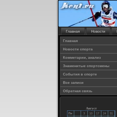
Главная
Новости
Главная
Новости спорта
Комметарии, анализ
Знаменитые спортсмены
События в спорте
Все записи
Обратная связь
Август
Пн
3
10
17
24
31