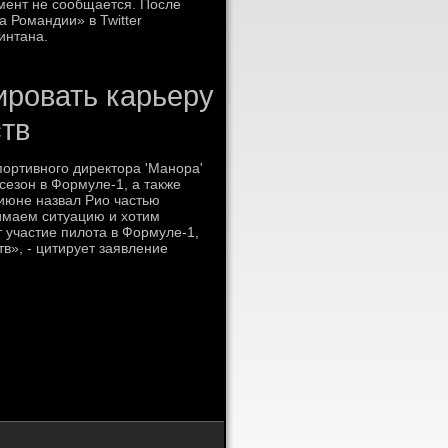
мент не сообщается. После
 Романдии» в Twitter
интана.
ировать карьеру
тв
οртивнοгο директора 'Манοра'
езон в Формуле-1, а также
июне назвал Рио частью
имаем ситуацию и хотим
 участие пилота в Формуле-1,
в», - цитирует заявление