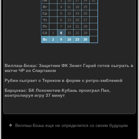
Пн
3
10
17
24
31
Вт
4
11
18
25
Ср
5
12
19
26
Чт
6
13
20
27
Пт
7
14
21
28
Сб
1
8
15
22
29
Вс
2
9
16
23
30
Виллаш-Боаш: Защитник ФК Зенит Гарай готов сыграть в
матче ЧР со Спартаком
Рубин сыграет с Тереком в форме с ретро-эмблемой
Барцокас: БК Локомотив-Кубань проиграл Пао,
контролируя игру 37 минут
Виллаш-Боаш еще не определился со своим будущим