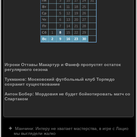
Пн
3
10
17
24
31
Вт
4
11
18
25
Ср
5
12
19
26
Чт
6
13
20
27
Пт
7
14
21
28
Сб
1
8
15
22
29
Вс
2
9
16
23
30
Игроки Оттавы Макартур и Фанеф пропустят остаток
регулярного сезона
Тукманов: Московский футбольный клуб Торпедо
сохранит существование
Антон Бобер: Мордовия не будет бойкотировать матч со
Спартаком
Манчини: Интеру не хватает мастерства, в игре с Лацио
мы выглядели жалко